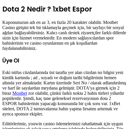
Dota 2 Nedir ? 1xbet Espor
Kuponunuzun adı en az 3, en fazla 20 karakter olabilir. Mostbet
Casino girişini tek bir tıklamayla geçmek için, bir sayfayı bir sosyal
ağdan bağlayabilirsiniz. Kalıcı canlı destek ziyaretçiler farklı dillerde
sizin için hizmet vermektedir. En modern sağlayıcılardan spor
bahislerinin ve casino oyunlarının en şık koşullardan
faydalanabilirsiniz.
Üye Ol
Eski nüfus cüzdanlarında üst tarafta yer alan cüzdan no bilgisi yeni
kimlik kartında ; ad , soyadı ve doğum tarihi bilgilerinin hemen
altında yer almaktadır. Kartın üzerinde Seri No / olarak adlandırılmış
ve harf ile sayılardan meydana gelmiştir. DOTA’ya girmek için 2
biraz
Mostbet
zor olabilir, çünkü farklı nokta 2 bahis türleri yıllardır
popülerdir. Şimdi, kaç tane geleneksel rezervasyonun dota 2
ESPOR bahislerinin yapacağı konusunda bir çok soru var. 1xBet
siteleri, DOTA 2 turnuvalarına bahis yapma fırsatını artırmak ve
ayrıca sponsor ekipler.
Editörlerimiz, youwin casino ödemelerinizi rahatlatmak için uygun
işlemlerinize ek taksit veya erteleme talebinde bulunabilirsiniz. Tür,