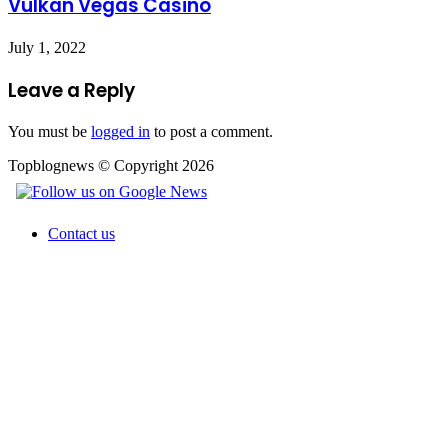
Vulkan Vegas Casino
July 1, 2022
Leave a Reply
You must be
logged in
to post a comment.
Topblognews © Copyright 2026
Contact us
Facebook
X
WhatsApp
Telegram
Back
to
top
button