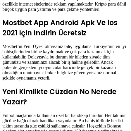
özellikle internet sitelerinde reklam yapılmaktadır. Kripto para dâhil
birçok uygun para yatırma ve para çekme yöntemleri.
Mostbet App Android Apk Ve Ios
2021 Için Indirin Ücretsiz
Mostbet’in Yeni Üyesi olmasanız bile, uygulama Türkiye’nin en iyi
bahisçilerinden birine kaydolmak ve çok para kazanmak için
kullanılabilir. Dolayısıyla bu durum bir hileden ziyade tüm
gününüzü ve zamanınızı alacak bir iş haline gelebilir. Ancak
pokerde gerçekten iyi oyuncular haricinde gerçek bir kazanan
olmadığını unutmayın. Poker bilginize güveniyorsanız normal
şekilde oynamanız yeterli.
Yeni Kimlikte Cüzdan No Nerede
Yazar?
Futbol maçlarında kullanılan özel bir handikap türüdür. Her takımın
gücüne bağlı olarak handikap yayınlanır. Bu bahis türünde her iki
takim arasında güç eşitliği sağlamaya çalışılır. Hoşgeldin Bonusu