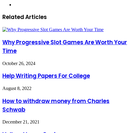
Website
Related Articles
Why Progressive Slot Games Are Worth Your
Time
October 26, 2024
Help Writing Papers For College
August 8, 2022
How to withdraw money from Charles
Schwab
December 21, 2021