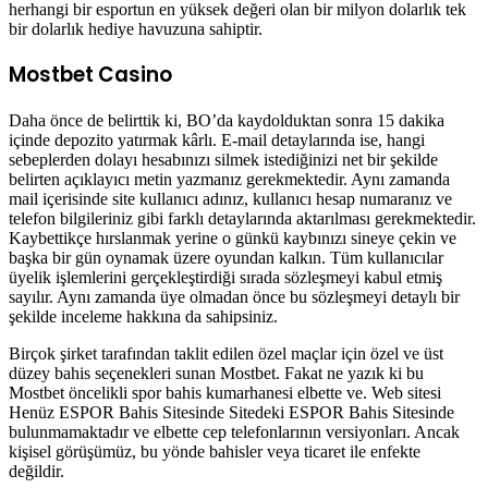
herhangi bir esportun en yüksek değeri olan bir milyon dolarlık tek
bir dolarlık hediye havuzuna sahiptir.
Mostbet Casino
Daha önce de belirttik ki, BO’da kaydolduktan sonra 15 dakika
içinde depozito yatırmak kârlı. E-mail detaylarında ise, hangi
sebeplerden dolayı hesabınızı silmek istediğinizi net bir şekilde
belirten açıklayıcı metin yazmanız gerekmektedir. Aynı zamanda
mail içerisinde site kullanıcı adınız, kullanıcı hesap numaranız ve
telefon bilgileriniz gibi farklı detaylarında aktarılması gerekmektedir.
Kaybettikçe hırslanmak yerine o günkü kaybınızı sineye çekin ve
başka bir gün oynamak üzere oyundan kalkın. Tüm kullanıcılar
üyelik işlemlerini gerçekleştirdiği sırada sözleşmeyi kabul etmiş
sayılır. Aynı zamanda üye olmadan önce bu sözleşmeyi detaylı bir
şekilde inceleme hakkına da sahipsiniz.
Birçok şirket tarafından taklit edilen özel maçlar için özel ve üst
düzey bahis seçenekleri sunan Mostbet. Fakat ne yazık ki bu
Mostbet öncelikli spor bahis kumarhanesi elbette ve. Web sitesi
Henüz ESPOR Bahis Sitesinde Sitedeki ESPOR Bahis Sitesinde
bulunmamaktadır ve elbette cep telefonlarının versiyonları. Ancak
kişisel görüşümüz, bu yönde bahisler veya ticaret ile enfekte
değildir.