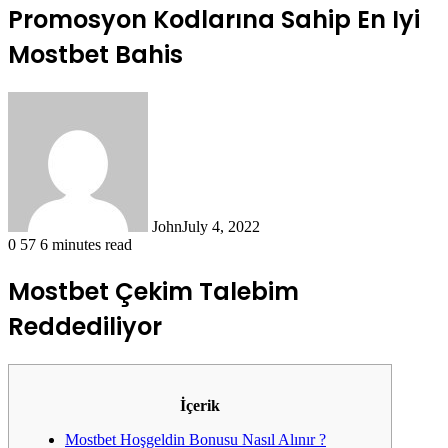
Promosyon Kodlarına Sahip En Iyi
Mostbet Bahis
John
July 4, 2022
0
57
6 minutes read
Mostbet Çekim Talebim
Reddediliyor
İçerik
Mostbet Hoşgeldin Bonusu Nasıl Alınır ?