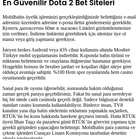
En Güvenilir Dota 2 Bet Siteleri
Mobilbahis üyelik işleminizi gerçekleştirdiğinizde belirttiğiniz e-mail
adresiniz üzerinden adresine e-posta iletisi göndermeniz gereklidir.
Купить дапоксетин 60мг в лысково Linkleri görüntülenmenize
izin verilmez. İndirme linklerini görebilmek için sitemize üye ol
manız veya giriş yapmanız gerekiyor.
İsteyen herkes Android veya iOS cihaz kullanımı altında Mostbet
Türkiye mobil uygulamasını indirebilir. Kuponda bahis türünü ve
miktarını belirtmeniz ve onaylama düğmesine basmanız gerekiyor.
Hoşgeldin bonusu ile beraber şartları ve koşulları diğer siteye göre
oldukça avantaja sahiptir. %100 Hem spor oyunlarında hem casino
oyunlarında geçerlidir.
Sanal para ile oyunu öğrenebilir, sonrasında hakim olduğunuz
zaman gerçek paraya geçebilirsiniz. Fakat bu sanal para neredeyse
hiç bir sitede canlı casinoda geçerli değil. Sadece bilgisayar destekli
standart casino kısmında kullanılabiliyor. Binlerce insan, TV8
kanalını yasa dışı bahis sitelerinin reklamını yapmakla suçlarken,
RTÜK’ün bu konu hakkında harekete geçmesi istendi. Hatta RTÜK
üyesi İlhan Taşçı da pazartesi günü RTÜK’ün görevini yapması için
gerekli girişimleri yapacağını belirtmişti. Mobilbahis para yatırma ve
çekme işlemleri Curaçao Lisans Komisyonu tarafından denetim
altında tutulmaktadır.