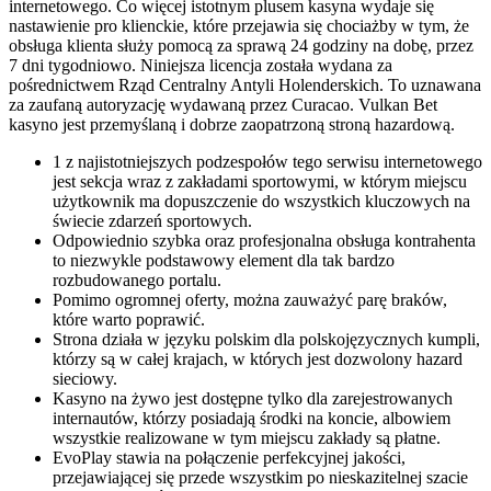
internetowego. Co więcej istotnym plusem kasyna wydaje się
nastawienie pro klienckie, które przejawia się chociażby w tym, że
obsługa klienta służy pomocą za sprawą 24 godziny na dobę, przez
7 dni tygodniowo. Niniejsza licencja została wydana za
pośrednictwem Rząd Centralny Antyli Holenderskich. To uznawana
za zaufaną autoryzację wydawaną przez Curacao. Vulkan Bet
kasyno jest przemyślaną i dobrze zaopatrzoną stroną hazardową.
1 z najistotniejszych podzespołów tego serwisu internetowego
jest sekcja wraz z zakładami sportowymi, w którym miejscu
użytkownik ma dopuszczenie do wszystkich kluczowych na
świecie zdarzeń sportowych.
Odpowiednio szybka oraz profesjonalna obsługa kontrahenta
to niezwykle podstawowy element dla tak bardzo
rozbudowanego portalu.
Pomimo ogromnej oferty, można zauważyć parę braków,
które warto poprawić.
Strona działa w języku polskim dla polskojęzycznych kumpli,
którzy są w całej krajach, w których jest dozwolony hazard
sieciowy.
Kasyno na żywo jest dostępne tylko dla zarejestrowanych
internautów, którzy posiadają środki na koncie, albowiem
wszystkie realizowane w tym miejscu zakłady są płatne.
EvoPlay stawia na połączenie perfekcyjnej jakości,
przejawiającej się przede wszystkim po nieskazitelnej szacie