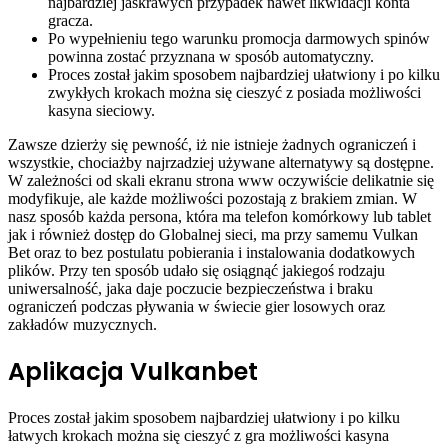
najbardziej jaskrawych przypadek nawet likwidacji konta
gracza.
Po wypełnieniu tego warunku promocja darmowych spinów
powinna zostać przyznana w sposób automatyczny.
Proces został jakim sposobem najbardziej ułatwiony i po kilku
zwykłych krokach można się cieszyć z posiada możliwości
kasyna sieciowy.
Zawsze dzierży się pewność, iż nie istnieje żadnych ograniczeń i
wszystkie, chociażby najrzadziej używane alternatywy są dostępne.
W zależności od skali ekranu strona www oczywiście delikatnie się
modyfikuje, ale każde możliwości pozostają z brakiem zmian. W
nasz sposób każda persona, która ma telefon komórkowy lub tablet
jak i również dostęp do Globalnej sieci, ma przy samemu Vulkan
Bet oraz to bez postulatu pobierania i instalowania dodatkowych
plików. Przy ten sposób udało się osiągnąć jakiegoś rodzaju
uniwersalność, jaka daje poczucie bezpieczeństwa i braku
ograniczeń podczas pływania w świecie gier losowych oraz
zakładów muzycznych.
Aplikacja Vulkanbet
Proces został jakim sposobem najbardziej ułatwiony i po kilku
łatwych krokach można się cieszyć z gra możliwości kasyna