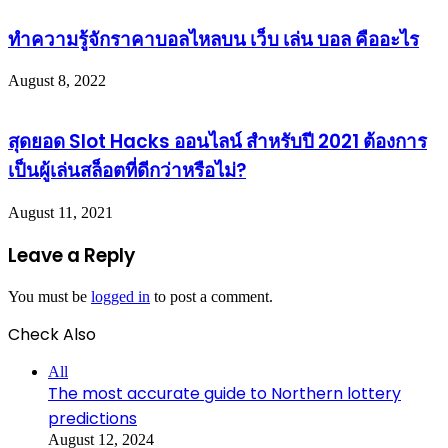
ทำความรู้จักราคาบอลไหลบน เว็บ เล่น บอล คืออะไร
August 8, 2022
สุดยอด Slot Hacks ออนไลน์ สำหรับปี 2021 ต้องการ
เป็นผู้เล่นสล็อตที่ดีกว่าหรือไม่?
August 11, 2021
Leave a Reply
You must be
logged in
to post a comment.
Check Also
Close
All
The most accurate guide to Northern lottery
predictions
August 12, 2024