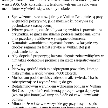
wraz z iOS. Gdy korzystamy z telefonu, witryna ma schowane
menu, które wyświetla się w osobnym oknie.
Sprawdzone przez naszej firmy o Vulkan Bet opinie są przy
większości pozytywne, jakie możliwości pokrywa się
pochodzące z naszą oceną.
Wbrew pozorom, całość odbywa się szybko i sprawnie – w
przypadku, że gracz nie skłamał podczas zakładania konta
oraz przesłał prawidłowo wymagane dokumenty.
Naturalnie warunkiem otrzymania bonusu w kasynie czy
choćby zagrania na temat stawkę w Vulkan Bet jest
posiadanie konta.
Aby dopełnić propozycję kasyna, chętnie zobaczylibyśmy w
nim także dodatkowe promocje na rzecz zarejestrowanych
graczy.
Pierwszy spośród nich to nadprogram powitalny, którego
maksymalna wartość wynosi 4000 złotych.
Musisz tam podać osobisty adres e-mail, stwierdzić hasło
zabezpieczające i wybrać walutę do gry.
Regulaminowym warunkiem wdrożenia bonusu w Vulkan
Bet Casino jest obrócenie kwotą początkowego depozytu
(wpłata plus bonus) 40 razy do 5 dób od chwili uzyskania
bonusu.
Mimo to, że właściwie wszystkie gry przy kasynie są do
kupienia w wersji demo jeszcze bez logowania, wreszcie