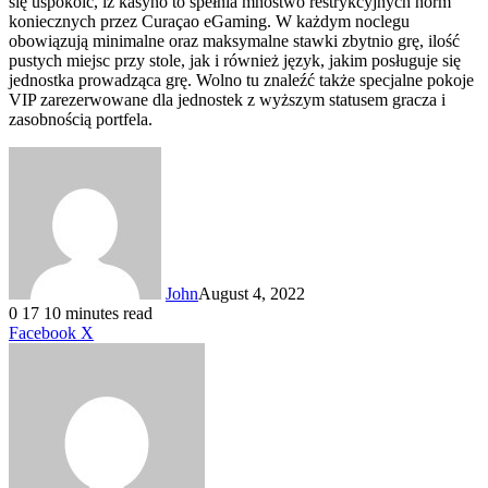
się uspokoić, iż kasyno to spełnia mnóstwo restrykcyjnych norm
koniecznych przez Curaçao eGaming. W każdym noclegu
obowiązują minimalne oraz maksymalne stawki zbytnio grę, ilość
pustych miejsc przy stole, jak i również język, jakim posługuje się
jednostka prowadząca grę. Wolno tu znaleźć także specjalne pokoje
VIP zarezerwowane dla jednostek z wyższym statusem gracza i
zasobnością portfela.
John
August 4, 2022
0
17
10 minutes read
LinkedIn
Tumblr
Pinterest
Reddit
VKontakte
Share
Print
Facebook
X
via
Email