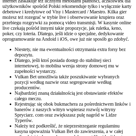
internet zaskakuje też licznymi metodami płatności, aczkolwiek dla
użytkowników spośród Polski rekomenduje tylko i wyłącznie karty
debetowe i kredytowe od Visy i Mastercard / Maestro. Kilka gier
możesz też rozegrać w trybie live i obserwowanie krupiera oraz
przebiegu rozgrywki za pomocą video transmisji. W kasynie online
live czekają pośród innymi takie propozycje, jak ruletka, keno,
poker, czy loteria. Dlatego, jeśli idzie o specjalne, dedykowanie
oprogramowanie na Andoid i iOS, owe już nie sposób go zdobyć.
Niestety, nie ma ewentualności otrzymania extra forsy bez
depozytu.
Dlatego, jeśli ktoś posiada dostęp do stabilnej sieci
internetowej, to mobilna wersja strony domowej mu w
zupełności wystarczy.
Vulkan Bet umożliwia także poszukiwanie wybranych
pozycji według nazwie oraz segregowanie według
producentów.
Najbardziej znaną działalnością jest obstawianie efektów
całego meczu.
Rejestrując się obok bukmachera za pośrednictwem linków i
banerów z naszych witryn wspierasz rozwój witryny
Spryciarz. com oraz zwiększasz pulę nagród w Lidze
Typerów.
Należy też podkreślić, że nieprzestrzeganie regulaminu
kasyna upoważnia Vulkan Bet do zawieszenia, a w całej