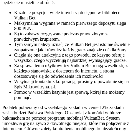
będziecie musieli je obrócić.
Każde te pozycje i wiele innych są dostępne w bibliotece
Vulkan Bet.
Maksymalna wygrana w ramach pierwszego depozytu sięga
800 PLN.
Są to zabawy rozgrywane podczas prawdziwym z
prawdziwym krupierem.
Tym samym należy uznać, że Vulkan Bet jest istotnie świetnie
zaopatrzone jak i również każdy gracz znajdzie coś dla żony.
Ciągła się ona atrakcyjna z tego powodu, że kasyno oferuje
wszystko, czego wyczekują najbardziej wymagający gracze.
Za sprawą temu użytkownicy Vulkan Bet mogą weselić się z
każdego stanowiska z dostępem do Internetu, a strona
dostosowuje się do odwiedzenia ich możliwości.
W sytuacji kontaktu z korporacją, prosimy o powołanie się na
Spis Mikrowitryna. pl.
Pomoc w wszelkim kasynie jest sprawą, której nie możemy
pominąć.
Podatek pobierany od wszelakiego zakładu w cenie 12% zakładu
zasila budżet Państwa Polskiego. Obstawiaj z komórki w biurze
bukmachera za pomocą programu mobilnej VulcanBet. System
umożliwia grę na żywo z dowolnego miejsca, które ma połączenie z
Internetem. Główne zalety kontrahenta mobilnego to niezakłócony