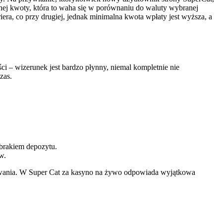
nej kwoty, która to waha się w porównaniu do waluty wybranej
iera, co przy drugiej, jednak minimalna kwota wpłaty jest wyższa, a
ci – wizerunek jest bardzo płynny, niemal kompletnie nie
zas.
 brakiem depozytu.
w.
ykowania. W Super Cat za kasyno na żywo odpowiada wyjątkowa