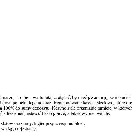
ki naszej stronie – warto tutaj zaglądać, by mieć gwarancję, że nie uci
dwa, po pełni legalne oraz licencjonowane kasyna sieciowe, które of
a 100% do sumy depozytu. Kasyno stale organizuje turnieje, w który
ć adres email, ustawić hasło gracza, a także wybrać walutę.
lotów oraz innych gier przy wersji mobilnej.
w ciągu rejestrację.