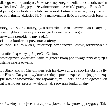
tego warto pamiętać, że w razie nędznego rezultatu testu, odrzucić 
alny i wzbudzający duże zainteresowanie wśród graczy – Betsoft Gami
tuł jednego pochodzące z liderów wśród dostawców najwyższej jakości 
ać co najmniej dziesięć PLN, a maksymalna ilość wypłaconych forsy
cyjnym sporo atrakcyjnych ofert również dla nowych, jak i stałych g
obecną najbliższą wersją sieciowego kasyna naziemnego.
onywania szerokiej gamy zadań.
ciągu to konkretna prezentacja oferty.
i pod 10 euro w ciągu rejestrację bez depozytu jest wykorzystywanie
na oficjalną witrynę SuperCat Casino.
istotniejszych kwestiach, jakie to gracze biorą pod uwagę przy decyz
ostanie zaksięgowany.
at i Blackjack w różnych wersjach językowych z atrakcyjną obsługą live
rcie Ekstra Cat grubo wykracza setkę, a pochodzące z kolejną premierą
z znajdź swoich faworytów. Nie zapominaj, że Super Cat dla zalogowa
t Casino jest prosty, wygodny jak i również funkcjonalny.
ie świetnym miejscem na zapoczątkowanie kasynowej przygody. Tak b