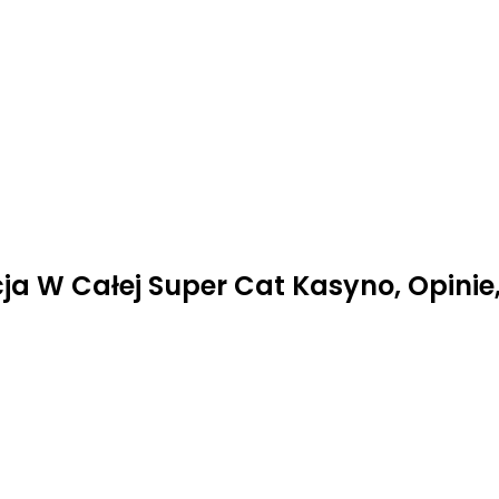
cja W Całej Super Cat Kasyno, Opinie,