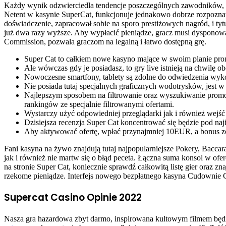
Każdy wynik odzwierciedla tendencje poszczególnych zawodników, dla
Netent w kasynie SuperCat, funkcjonuje jednakowo dobrze rozpoznaw
doświadczenie, zapracował sobie na sporo prestiżowych nagród, i ty
już dwa razy wyższe. Aby wypłacić pieniądze, gracz musi dysponow
Commission, pozwala graczom na legalną i łatwo dostępną grę.
Super Cat to całkiem nowe kasyno mające w swoim planie promo
Ale wówczas gdy je posiadasz, to gry live istnieją na chwilę 
Nowoczesne smartfony, tablety są zdolne do odwiedzenia wyk
Nie posiada tutaj specjalnych graficznych wodotrysków, jest w 
Najlepszym sposobem na filtrowanie oraz wyszukiwanie promocj
rankingów ze specjalnie filtrowanymi ofertami.
Wystarczy użyć odpowiedniej przeglądarki jak i również wejść 
Dzisiejsza recenzja Super Cat koncentrować się będzie pod naj
Aby aktywować ofertę, wpłać przynajmniej 10EUR, a bonus z
Fani kasyna na żywo znajdują tutaj najpopularniejsze Pokery, Baccar
jak i również nie martw się o błąd peceta. Łączna suma konsol w ofe
na stronie Super Cat, koniecznie sprawdź całkowitą listę gier ora
rzekome pieniądze. Interfejs nowego bezpłatnego kasyna Cudownie Ca
Supercat Casino Opinie 2022
Nasza gra hazardowa zbyt darmo, inspirowana kultowym filmem będz