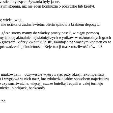
westie dotyczące używania były jasne.
zym stopniu, niż niejeden konkluzja o pożyczkę lub kredyt.
ę wiele uwagi.
e nie ucieka ci żadna świetna oferta spinów z brakiem depozytu.
Na górze strony mamy do władzy prosty pasek, w ciągu pomocą
 tablicę aktualnie najistotniejszych wyników w różnorodnych grach
graczom, którzy kwalifikują się, składając na własnym kontach co w
eprowadzenia pełnoletności. Rejestracji masz możliwość również
m naukowcem – oczywiście wygrywając przy okazji rekompensaty.
sto i wygrywa w nich nasz, kto zdobędzie jakim sposobem największą
y smartwatche, więcej jeszcze butelkę Tequili w całej turnieju
letka, blackjack, backcards.
ine.