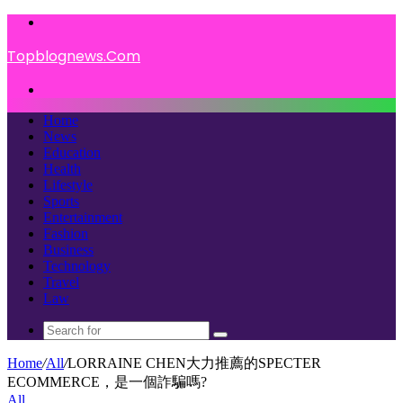
Menu
Topblognews.Com
Search
for
Home
News
Education
Health
Lifestyle
Sports
Entertainment
Fashion
Business
Technology
Travel
Law
Search
for
Home
/
All
/
LORRAINE CHEN大力推薦的SPECTER
ECOMMERCE，是一個詐騙嗎?
All