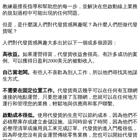
教練最擅長指導和幫助您的每一步，並解決在您啟動線上業務
的規划過程中可能出現的任何問題。
但是，是什麼讓人們對代發貨感興趣呢？為什麼人們想做代發
貨呢？
人們對代發貨感興趣大多出於以下一個或多個原因：
高收益。
如果運營得當，代發貨收益會很高。有許多成功的案
例。可以獲得日盈利2000美元的被動收入。
自己當老闆。
有些人不喜歡為別人工作，所以他們尋找其他謀
生方式。
不需要在固定位置工作。
代發貨商店幾乎可以在任何有互聯網
連接的地點運營。只要您連接了互聯網，您就可以在任何地方
運行和管理您的業務，輕鬆地與供應商和客戶聯繫。
啟動成本很低。
使用代發貨的生意可以節約成本，因為他們不
必積壓庫存或建立倉儲設施。這同時節省了時間，因為他們不
必整理清單或僱用員工來完成訂單。代發貨的進入門檻很低，
因為即使您沒有資金運營傳統零售業務，您也可以開始代發貨