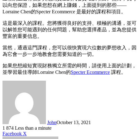
以向您保證，如果您想在網上賺錢，上面提到的那些——
Lorraine Chen的Specter Ecommerce 是最好的課程和項目。
這是最深入的課程。您將獲得良好的支持、積極的溝通，並可
以解答您可能遇到的任何問題，幫助您選擇產品，並為您提供
豐富的重要信息。
當然，通過這門課程，您可以很快實現六位數的夢想收入，因
為它會一步一步地教會您需要知道的一切。
如果您想縮短實現財務獨立所需的時間，請使用上面的計劃，
並學習最佳導師Lorraine Chen的
Specter Ecommerce
課程。
John
October 13, 2021
1
874
Less than a minute
LinkedIn
Tumblr
Pinterest
Reddit
VKontakte
Share
Print
Facebook
X
via