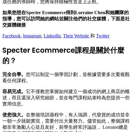
成任務的導師時，您將保持積極性並走上正軌。
如果您想在Specter Ecommerce得到Lorraine Chen和她團隊的
指導，您可以訪問她的網站並關注他們的社交媒體，下面是社
交媒體鏈接
Facebook
,
Instagram
,
LinkedIn
,
Their Website
和
Twitter
Specter Ecommerce
課程是關於什麼
的？
完全自學。
您可以制定一個學習計劃，並根據需要多次重複觀
看任何課程。
容易完成。
它不僅教您掌握如何建立一個成功的網上商店的概
述，而且還深入研究細節，並在每門課程結束時為您提供一些
實用信息。
使您強大。
在整個培訓過程中，有人強調，代發貨的成功並非
一朝一夕就能實現，需要付出大量努力。儘管如此，整個課程
都非常激勵人心並且友好，前學生經常評論說， Lorraine總是