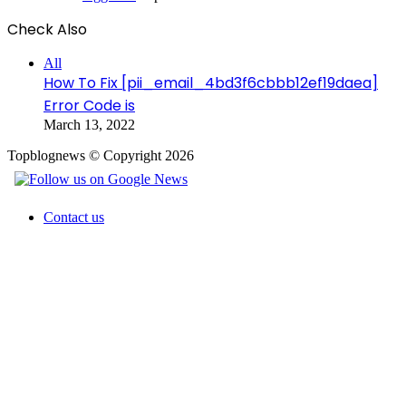
Check Also
Close
All
How To Fix [pii_email_4bd3f6cbbb12ef19daea]
Error Code is
March 13, 2022
Topblognews © Copyright 2026
Contact us
Facebook
X
WhatsApp
Telegram
Back
to
top
button