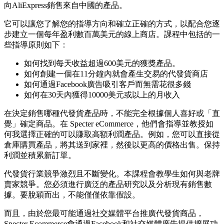
向AliExpress銷售來自中國的產品。
它可以讓您了解您的指導方向和確立正確的方式，以配合您逐
步建立一個每年盈利數百萬美元的線上商店。課程中包括的一
些指導原則如下：
如何找到每天收益超過600美元的獲獎產品。
如何創建一個在11分鐘內就會產生交易的代發貨商店
如何通過Facebook廣告吸引客戶而無需花很多錢
如何在30天內獲得10000美元或以上的月收入
在決定銷售哪種代發貨產品時，不能完全根據個人喜好或「直
覺」確定商品。在 Specter eCommerce，他們會指導並教授如
何我選擇正確的可以賺取高額利潤產品。例如，您可以直接從
倉庫購買產品，將其送到家裡，然後以更高的價格出售。保持
利潤並積累新訂單。
代發貨行業競爭激烈且不斷變化。本課程會教學生如何與老牌
賣家競爭。您必須進行廣泛的產品研究以及分析現有銷售數
據。要脫穎而出，不能僅僅依靠假設。
而且，由於您最可能通過社交媒體平台推廣代發貨商品，
Specter Ecommerce會通過Facebook和社交媒體廣告提供擴展功